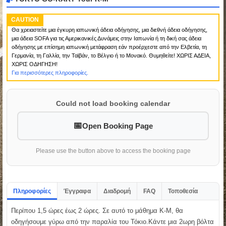
CAUTION
Θα χρειαστείτε μια έγκυρη ιαπωνική άδεια οδήγησης, μια διεθνή άδεια οδήγησης,
μια άδεια SOFA για τις Αμερικανικές Δυνάμεις στην Ιαπωνία ή τη δική σας άδεια
οδήγησης με επίσημη ιαπωνική μετάφραση εάν προέρχεστε από την Ελβετία, τη
Γερμανία, τη Γαλλία, την Ταϊβάν, το Βέλγιο ή το Μονακό. Θυμηθείτε! ΧΩΡΙΣ ΑΔΕΙΑ,
ΧΩΡΙΣ ΟΔΗΓΗΣΗ!
Για περισσότερες πληροφορίες.
Could not load booking calendar
Open Booking Page
Please use the button above to access the booking page
Πληροφορίες
Έγγραφα
Διαδρομή
FAQ
Τοποθεσία
Περίπου 1,5 ώρες έως 2 ώρες. Σε αυτό το μάθημα K-M, θα
οδηγήσουμε γύρω από την παραλία του Τόκιο.Κάντε μια 2ωρη βόλτα