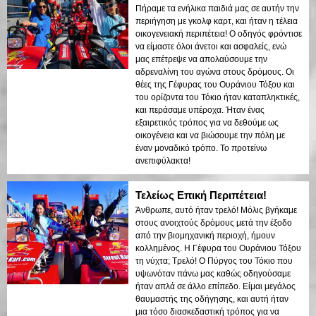
Πήραμε τα ενήλικα παιδιά μας σε αυτήν την
περιήγηση με γκολφ καρτ, και ήταν η τέλεια
οικογενειακή περιπέτεια! Ο οδηγός φρόντισε
να είμαστε όλοι άνετοι και ασφαλείς, ενώ
μας επέτρεψε να απολαύσουμε την
αδρεναλίνη του αγώνα στους δρόμους. Οι
θέες της Γέφυρας του Ουράνιου Τόξου και
του ορίζοντα του Τόκιο ήταν καταπληκτικές,
και περάσαμε υπέροχα. Ήταν ένας
εξαιρετικός τρόπος για να δεθούμε ως
οικογένεια και να βιώσουμε την πόλη με
έναν μοναδικό τρόπο. Το προτείνω
ανεπιφύλακτα!
Τελείως Επική Περιπέτεια!
Άνθρωπε, αυτό ήταν τρελό! Μόλις βγήκαμε
στους ανοιχτούς δρόμους μετά την έξοδο
από την βιομηχανική περιοχή, ήμουν
κολλημένος. Η Γέφυρα του Ουράνιου Τόξου
τη νύχτα; Τρελό! Ο Πύργος του Τόκιο που
υψωνόταν πάνω μας καθώς οδηγούσαμε
ήταν απλά σε άλλο επίπεδο. Είμαι μεγάλος
θαυμαστής της οδήγησης, και αυτή ήταν
μια τόσο διασκεδαστική τρόπος για να