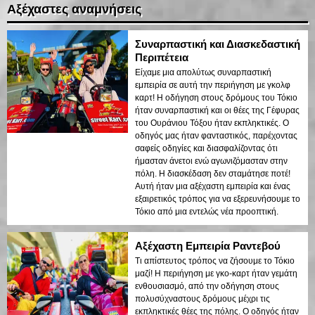
Αξέχαστες αναμνήσεις
Συναρπαστική και Διασκεδαστική
Περιπέτεια
Είχαμε μια απολύτως συναρπαστική
εμπειρία σε αυτή την περιήγηση με γκολφ
καρτ! Η οδήγηση στους δρόμους του Τόκιο
ήταν συναρπαστική και οι θέες της Γέφυρας
του Ουράνιου Τόξου ήταν εκπληκτικές. Ο
οδηγός μας ήταν φανταστικός, παρέχοντας
σαφείς οδηγίες και διασφαλίζοντας ότι
ήμασταν άνετοι ενώ αγωνιζόμασταν στην
πόλη. Η διασκέδαση δεν σταμάτησε ποτέ!
Αυτή ήταν μια αξέχαστη εμπειρία και ένας
εξαιρετικός τρόπος για να εξερευνήσουμε το
Τόκιο από μια εντελώς νέα προοπτική.
Αξέχαστη Εμπειρία Ραντεβού
Τι απίστευτος τρόπος να ζήσουμε το Τόκιο
μαζί! Η περιήγηση με γκο-καρτ ήταν γεμάτη
ενθουσιασμό, από την οδήγηση στους
πολυσύχναστους δρόμους μέχρι τις
εκπληκτικές θέες της πόλης. Ο οδηγός ήταν