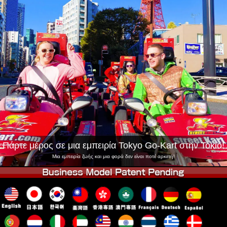
Εταιρεία
Κράτηση
Αλλαγή Καταστήματος
Τόκιο Σινάγαουα #1
Τόκιο Ακίχαμπαρα #1
Τόκιο Ακίχαμπαρα #2
Τόκιο Σιμπούγια
Τόκιο Σιμπούγια Annex
Τόκιο Κόλπος
Τόκιο Ασακούσα
Οσάκα
Οκινάουα
Πάρτε μέρος σε μια εμπειρία Tokyo Go-Kart στην Τόκιο!
Μια εμπειρία ζωής και μια φορά δεν είναι ποτέ αρκετή!