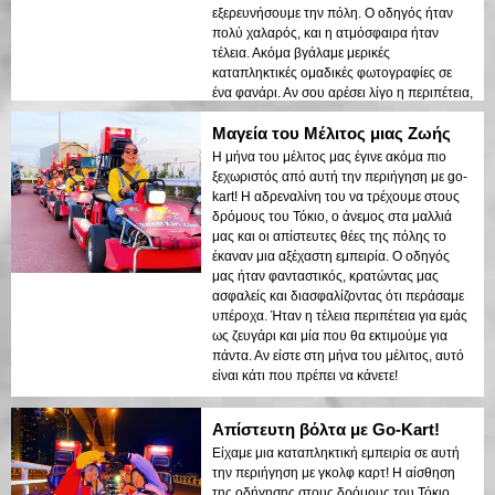
εξερευνήσουμε την πόλη. Ο οδηγός ήταν
πολύ χαλαρός, και η ατμόσφαιρα ήταν
τέλεια. Ακόμα βγάλαμε μερικές
καταπληκτικές ομαδικές φωτογραφίες σε
ένα φανάρι. Αν σου αρέσει λίγο η περιπέτεια,
εδώ είναι το μέρος!
Μαγεία του Μέλιτος μιας Ζωής
Η μήνα του μέλιτος μας έγινε ακόμα πιο
ξεχωριστός από αυτή την περιήγηση με go-
kart! Η αδρεναλίνη του να τρέχουμε στους
δρόμους του Τόκιο, ο άνεμος στα μαλλιά
μας και οι απίστευτες θέες της πόλης το
έκαναν μια αξέχαστη εμπειρία. Ο οδηγός
μας ήταν φανταστικός, κρατώντας μας
ασφαλείς και διασφαλίζοντας ότι περάσαμε
υπέροχα. Ήταν η τέλεια περιπέτεια για εμάς
ως ζευγάρι και μία που θα εκτιμούμε για
πάντα. Αν είστε στη μήνα του μέλιτος, αυτό
είναι κάτι που πρέπει να κάνετε!
Απίστευτη βόλτα με Go-Kart!
Είχαμε μια καταπληκτική εμπειρία σε αυτή
την περιήγηση με γκολφ καρτ! Η αίσθηση
της οδήγησης στους δρόμους του Τόκιο