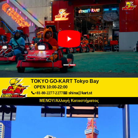
TOKYO GO-KART Tokyo Bay
OPEN 10:00-22:00
📞+81-80-2277-2277
📧
shina@kart.st
ΜΕΝΟΥ/Αλλαγή Καταστήματος
ΚΥΡΙΩΣ
Σχετικά
Προδιαγραφές
Τιμές
Πρόσβαση
Αναφορές
Συχνές Ερωτήσεις