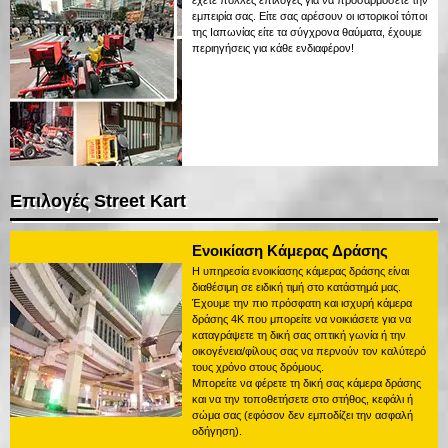
εμπειρία σας. Είτε σας αρέσουν οι ιστορικοί τόποι
της Ιαπωνίας είτε τα σύγχρονα θαύματα, έχουμε
περιηγήσεις για κάθε ενδιαφέρον!
Επιλογές Street Kart
Ενοικίαση Κάμερας Δράσης
Η υπηρεσία ενοικίασης κάμερας δράσης είναι
διαθέσιμη σε ειδική τιμή στο κατάστημά μας.
Έχουμε την πιο πρόσφατη και ισχυρή κάμερα
δράσης 4K που μπορείτε να νοικιάσετε για να
καταγράψετε τη δική σας οπτική γωνία ή την
οικογένεια/φίλους σας να περνούν τον καλύτερό
τους χρόνο στους δρόμους.
Μπορείτε να φέρετε τη δική σας κάμερα δράσης
και να την τοποθετήσετε στο στήθος, κεφάλι ή
σώμα σας (εφόσον δεν εμποδίζει την ασφαλή
οδήγηση).