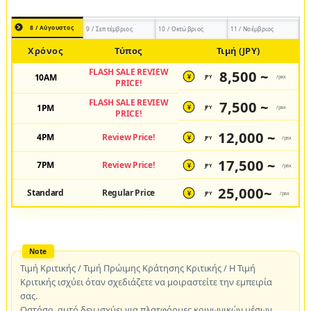
8 / Αύγουστος
9 / Σεπτέμβριος
10 / Οκτώβριος
11 / Νοέμβριος
Χρόνος
Τύπος
Τιμή (JPY)
FLASH SALE REVIEW
8,500 ~
10AM
JPY
/pax
¥
PRICE!
FLASH SALE REVIEW
7,500 ~
1PM
JPY
/pax
¥
PRICE!
12,000 ~
4PM
Review Price!
JPY
/pax
¥
17,500 ~
7PM
Review Price!
JPY
/pax
¥
25,000~
Standard
Regular Price
JPY
/pax
¥
Τιμή Κριτικής / Τιμή Πρώιμης Κράτησης Κριτικής / Η Τιμή
Κριτικής ισχύει όταν σχεδιάζετε να μοιραστείτε την εμπειρία
σας.
Ωστόσο, αυτό δεν ισχύει για πλατφόρμες κοινωνικών μέσων