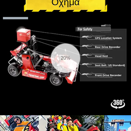
Όχημα
21%