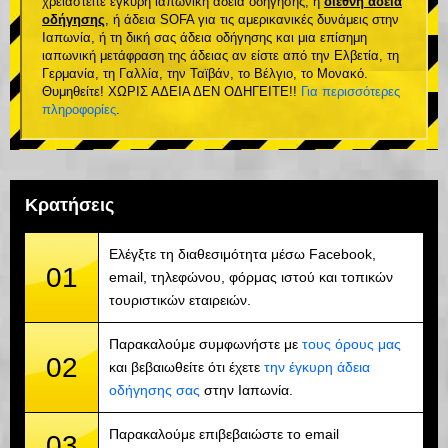
χρειαστείτε έγκυρη ιαπωνική άδεια οδήγησης, ή
διεθνή άδεια
οδήγησης
, ή άδεια SOFA για τις αμερικανικές δυνάμεις στην
Ιαπωνία, ή τη δική σας άδεια οδήγησης και μια επίσημη
ιαπωνική μετάφραση της άδειας αν είστε από την Ελβετία, τη
Γερμανία, τη Γαλλία, την Ταϊβάν, το Βέλγιο, το Μονακό.
Θυμηθείτε! ΧΩΡΙΣ ΑΔΕΙΑ ΔΕΝ ΟΔΗΓΕΙΤΕ!!
Για περισσότερες
πληροφορίες
.
Κρατήσεις
Ελέγξτε τη διαθεσιμότητα μέσω Facebook,
01
email, τηλεφώνου, φόρμας ιστού και τοπικών
τουριστικών εταιρειών.
Παρακαλούμε συμφωνήστε με
τους όρους μας
02
και βεβαιωθείτε ότι έχετε
την έγκυρη άδεια
οδήγησης σας
στην Ιαπωνία.
Παρακαλούμε επιβεβαιώστε το email
03