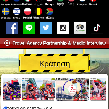
Κράτηση
TOKYO GO-KART Tour K-M