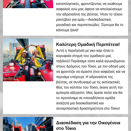
καταπληκτικός, φροντίζοντας να νιώθουμε
ασφαλείς ενώ μας άφηνε να απολαύσουμε
την αδρεναλίνη της βόλτας. Ήταν το τέλειο
ραντεβού για εμάς—διασκεδαστικό,
μοναδικό και περιπετειώδες. Σίγουρα θα το
κάνουμε ξανά!
Καλύτερη Ομαδική Περιπέτεια!
Αυτή η περιήγηση με γκο-καρ ήταν η
κορυφαία στιγμή του ομαδικού μας
ταξιδιού! Περάσαμε τόσο καλά αγωνιζόμενοι
στους δρόμους του Τόκιο, με τον οδηγό μας
να φροντίζει να είμαστε όλοι ασφαλείς και να
περνάμε υπέροχα. Η αδρεναλίνη της
βόλτας, σε συνδυασμό με τις εκπληκτικές
θέες του κόλπου του Τόκιο, έκανε αυτή την
εμπειρία αξέχαστη. Μας άρεσε πολύ και θα
το προτείναμε σε οποιαδήποτε ομάδα
αναζητά μια διασκεδαστική και
συναρπαστική δραστηριότητα στο Τόκιο!
Διασκέδαση για την Οικογένεια
στο Τόκιο