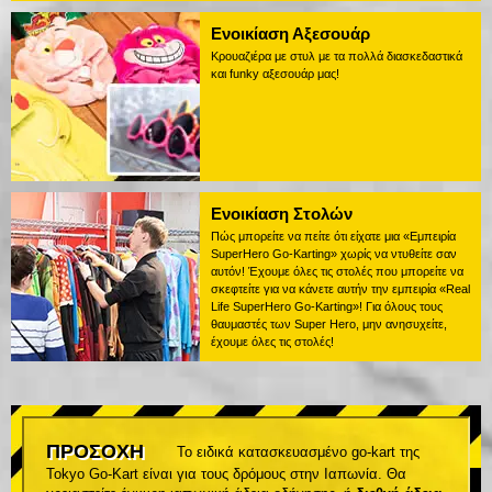
Ενοικίαση Αξεσουάρ
Κρουαζιέρα με στυλ με τα πολλά διασκεδαστικά
και funky αξεσουάρ μας!
Ενοικίαση Στολών
Πώς μπορείτε να πείτε ότι είχατε μια «Εμπειρία
SuperHero Go-Karting» χωρίς να ντυθείτε σαν
αυτόν! Έχουμε όλες τις στολές που μπορείτε να
σκεφτείτε για να κάνετε αυτήν την εμπειρία «Real
Life SuperHero Go-Karting»! Για όλους τους
θαυμαστές των Super Hero, μην ανησυχείτε,
έχουμε όλες τις στολές!
ΠΡΟΣΟΧΗ
Το ειδικά κατασκευασμένο go-kart της
Tokyo Go-Kart είναι για τους δρόμους στην Ιαπωνία. Θα