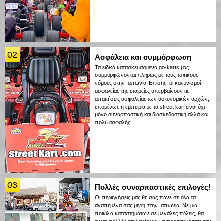
02
Ασφάλεια και συμμόρφωση
Τα ειδικά κατασκευασμένα go-karts μας
συμμορφώνονται πλήρως με τους τοπικούς
νόμους στην Ιαπωνία. Επίσης, οι κανονισμοί
ασφαλείας της εταιρείας υπερβαίνουν τις
απαιτήσεις ασφαλείας των αστυνομικών αρχών,
επομένως η εμπειρία με τα street kart είναι όχι
μόνο συναρπαστική και διασκεδαστική αλλά και
πολύ ασφαλής.
03
Πολλές συναρπαστικές επιλογές!
Οι περιηγήσεις μας θα σας πάνε σε όλα τα
αγαπημένα σας μέρη στην Ιαπωνία! Με μια
ποικιλία καταστημάτων σε μεγάλες πόλεις, θα
έχετε πολλές επιλογές για να προσαρμόσετε την