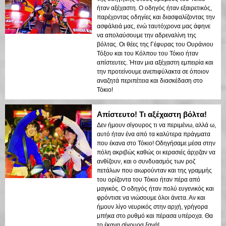
ήταν αξέχαστη. Ο οδηγός ήταν εξαιρετικός,
παρέχοντας οδηγίες και διασφαλίζοντας την
ασφάλειά μας, ενώ ταυτόχρονα μας άφηνε
να απολαύσουμε την αδρεναλίνη της
βόλτας. Οι θέες της Γέφυρας του Ουράνιου
Τόξου και του Κόλπου του Τόκιο ήταν
απίστευτες. Ήταν μια αξέχαστη εμπειρία και
την προτείνουμε ανεπιφύλακτα σε όποιον
αναζητά περιπέτεια και διασκέδαση στο
Τόκιο!
Απίστευτο! Τι αξέχαστη βόλτα!
Δεν ήμουν σίγουρος τι να περιμένω, αλλά ω,
αυτό ήταν ένα από τα καλύτερα πράγματα
που έκανα στο Τόκιο! Οδηγήσαμε μέσα στην
πόλη ακριβώς καθώς οι κερασιές άρχιζαν να
ανθίζουν, και ο συνδυασμός των ροζ
πετάλων που αιωρούνταν και της γραμμής
του ορίζοντα του Τόκιο ήταν πέρα από
μαγικός. Ο οδηγός ήταν πολύ ευγενικός και
φρόντισε να νιώσουμε όλοι άνετα. Αν και
ήμουν λίγο νευρικός στην αρχή, γρήγορα
μπήκα στο ρυθμό και πέρασα υπέροχα. Θα
το έκανα σίγουρα ξανά!