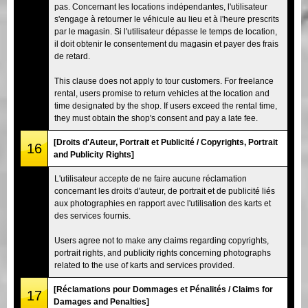
pas. Concernant les locations indépendantes, l'utilisateur
s'engage à retourner le véhicule au lieu et à l'heure prescrits
par le magasin. Si l'utilisateur dépasse le temps de location,
il doit obtenir le consentement du magasin et payer des frais
de retard.
This clause does not apply to tour customers. For freelance
rental, users promise to return vehicles at the location and
time designated by the shop. If users exceed the rental time,
they must obtain the shop's consent and pay a late fee.
[Droits d'Auteur, Portrait et Publicité / Copyrights, Portrait
16
and Publicity Rights]
L'utilisateur accepte de ne faire aucune réclamation
concernant les droits d'auteur, de portrait et de publicité liés
aux photographies en rapport avec l'utilisation des karts et
des services fournis.
Users agree not to make any claims regarding copyrights,
portrait rights, and publicity rights concerning photographs
related to the use of karts and services provided.
[Réclamations pour Dommages et Pénalités / Claims for
17
Damages and Penalties]