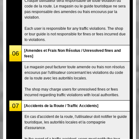
Chaque utilisateur sera responsable de toute violation du
code de la route. Le magasin ou le guide touristique ne sera
pas responsable des amendes ou frais encourus par la
violation.
Each user is responsible for any traffic violations. The shop
or tour guide is not responsible for fines or fees incurred due
to violations.
[Amendes et Frais Non Résolus / Unresolved fines and
06
fees]
Le magasin peut facturer toute amende ou frais non résolus
encourus par l'utilisateur concernant les violations du code
de la route avec les autorités locales.
The shop may charge users for unresolved fines or fees
incurred regarding traffic violations with local authorities.
07
[Accidents de la Route / Traffic Accidents]
En cas d'accident de la route, l'utilisateur doit notifier le guide
touristique, les autorités locales et la compagnie
d'assurance.
In the event of a traffic accident, users must notify the tour