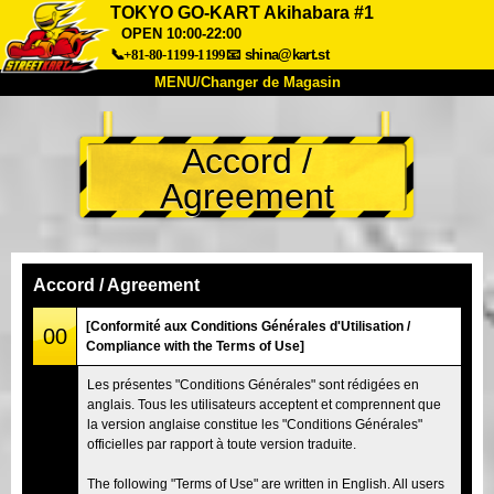
TOKYO GO-KART Akihabara #1
OPEN 10:00-22:00
📞+81-80-1199-1199
📧
shina@kart.st
MENU/Changer de Magasin
ACCUEIL
Accord /
À Propos
Caractéristiques
Tarifs
Agreement
Accès
Avis
FAQ
Entreprise
Réservation
Changer de Magasin
Accord / Agreement
Tokyo Shinagawa
Tokyo Akihabara#1
[Conformité aux Conditions Générales d'Utilisation /
00
Tokyo Akihabara#2
Tokyo Shibuya
Compliance with the Terms of Use]
Tokyo Shibuya Annexe
Baie de Tokyo
Les présentes "Conditions Générales" sont rédigées en
anglais. Tous les utilisateurs acceptent et comprennent que
Tokyo Asakusa
Osaka
la version anglaise constitue les "Conditions Générales"
Okinawa
officielles par rapport à toute version traduite.
The following "Terms of Use" are written in English. All users