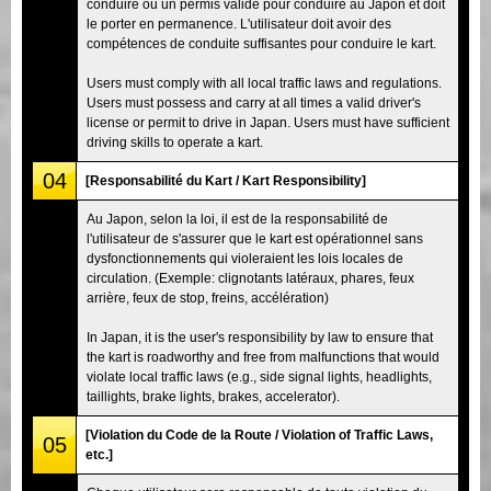
conduire ou un permis valide pour conduire au Japon et doit
le porter en permanence. L'utilisateur doit avoir des
compétences de conduite suffisantes pour conduire le kart.
Users must comply with all local traffic laws and regulations.
Users must possess and carry at all times a valid driver's
license or permit to drive in Japan. Users must have sufficient
driving skills to operate a kart.
04
[Responsabilité du Kart / Kart Responsibility]
Au Japon, selon la loi, il est de la responsabilité de
l'utilisateur de s'assurer que le kart est opérationnel sans
dysfonctionnements qui violeraient les lois locales de
circulation. (Exemple: clignotants latéraux, phares, feux
arrière, feux de stop, freins, accélération)
In Japan, it is the user's responsibility by law to ensure that
the kart is roadworthy and free from malfunctions that would
violate local traffic laws (e.g., side signal lights, headlights,
taillights, brake lights, brakes, accelerator).
[Violation du Code de la Route / Violation of Traffic Laws,
05
etc.]