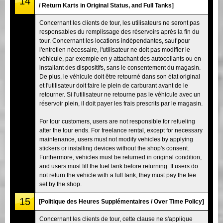
14
/ Return Karts in Original Status, and Full Tanks]
Concernant les clients de tour, les utilisateurs ne seront pas
responsables du remplissage des réservoirs après la fin du
tour. Concernant les locations indépendantes, sauf pour
l'entretien nécessaire, l'utilisateur ne doit pas modifier le
véhicule, par exemple en y attachant des autocollants ou en
installant des dispositifs, sans le consentement du magasin.
De plus, le véhicule doit être retourné dans son état original
et l'utilisateur doit faire le plein de carburant avant de le
retourner. Si l'utilisateur ne retourne pas le véhicule avec un
réservoir plein, il doit payer les frais prescrits par le magasin.
For tour customers, users are not responsible for refueling
after the tour ends. For freelance rental, except for necessary
maintenance, users must not modify vehicles by applying
stickers or installing devices without the shop's consent.
Furthermore, vehicles must be returned in original condition,
and users must fill the fuel tank before returning. If users do
not return the vehicle with a full tank, they must pay the fee
set by the shop.
15
[Politique des Heures Supplémentaires / Over Time Policy]
Concernant les clients de tour, cette clause ne s'applique