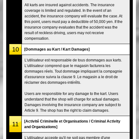
All karts are insured against accidents. The insurance
coverage is limited and regulated. In the event of an
accident, the insurance company will evaluate the case. At
this point, users must pay a deductible of 50,000 yen. If the
insurance company evaluates that the accident was the
result of reckless driving, users may not receive
compensation.
10
[Dommages au Kart / Kart Damages]
L'utilisateur est responsable de tous dommages aux karts.
L'utilisateur comprend que le magasin facturera les
dommages réels. Tout dommage impliquant la compagnie
d'assurance suivra la clause 9. Le magasin a le droit de
réclamer des dommages-intérêts.
Users are responsible for any damage to the kart. Users
understand that the shop will charge for actual damages.
Damages involving the insurance company are subject to
Article 9. The shop has the right to claim damages.
[Activité Criminelle et Organisations / Criminal Activity
11
and Organizations]
L'utilisateur accepte qu'il ne soit pas membre d'une