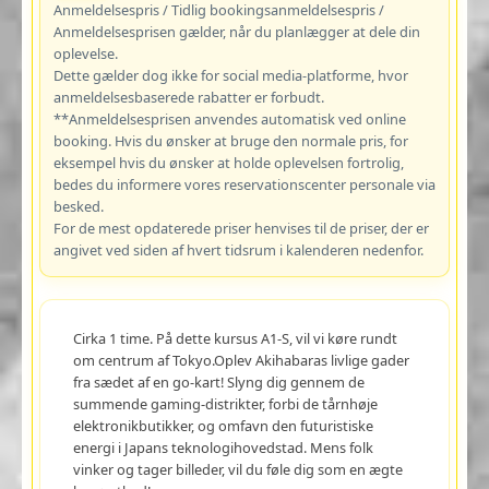
Anmeldelsespris / Tidlig bookingsanmeldelsespris /
Anmeldelsesprisen gælder, når du planlægger at dele din
oplevelse.
Dette gælder dog ikke for social media-platforme, hvor
anmeldelsesbaserede rabatter er forbudt.
**Anmeldelsesprisen anvendes automatisk ved online
booking. Hvis du ønsker at bruge den normale pris, for
eksempel hvis du ønsker at holde oplevelsen fortrolig,
bedes du informere vores reservationscenter personale via
besked.
For de mest opdaterede priser henvises til de priser, der er
angivet ved siden af hvert tidsrum i kalenderen nedenfor.
Cirka 1 time. På dette kursus A1-S, vil vi køre rundt
om centrum af Tokyo.Oplev Akihabaras livlige gader
fra sædet af en go-kart! Slyng dig gennem de
summende gaming-distrikter, forbi de tårnhøje
elektronikbutikker, og omfavn den futuristiske
energi i Japans teknologihovedstad. Mens folk
vinker og tager billeder, vil du føle dig som en ægte