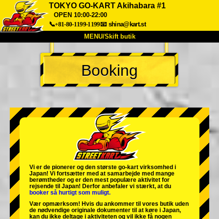
TOKYO GO-KART Akihabara #1
OPEN 10:00-22:00
📞+81-80-1199-1199
📧
shina@kart.st
MENU/Skift butik
TOP
Booking
Om
Specifikationer
Pris
Adgang
Stemme
FAQ
Virksomhed
Booking
Skift butik
Tokyo Shinagawa
Tokyo Akihabara#1
Tokyo Akihabara#2
Tokyo Shibuya
Tokyo Shibuya Annex
Tokyo Bay
Vi er de
pionerer
og
den største go-kart virksomhed
i
Japan! Vi fortsætter med at samarbejde med
mange
Tokyo Asakusa
Osaka
berømtheder
og er den
mest populære aktivitet
for
rejsende til Japan! Derfor anbefaler vi stærkt, at du
booker så hurtigt som muligt.
Okinawa
Vær opmærksom! Hvis du ankommer til vores butik uden
de nødvendige originale dokumenter til at køre i Japan,
kan du ikke deltage i aktiviteten og vil ikke få nogen