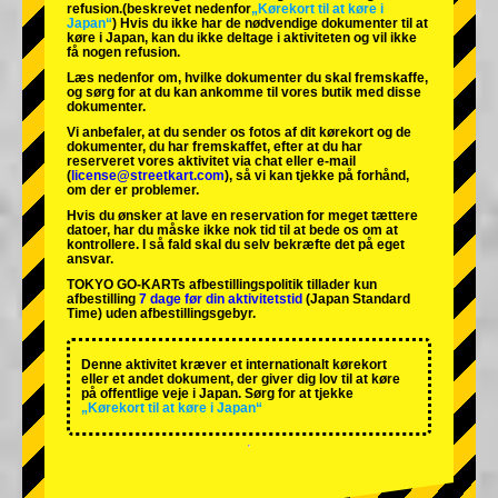
refusion.
(beskrevet nedenfor
„Kørekort til at køre i
Japan“
) Hvis du ikke har de nødvendige dokumenter til at
køre i Japan, kan du ikke deltage i aktiviteten og vil ikke
få nogen refusion.
Læs nedenfor om, hvilke dokumenter du skal fremskaffe,
og sørg for at du kan ankomme til vores butik med disse
dokumenter.
Vi anbefaler, at du sender os fotos af dit kørekort og de
dokumenter, du har fremskaffet, efter at du har
reserveret vores aktivitet via chat eller e-mail
(
license@streetkart.com
), så vi kan tjekke på forhånd,
om der er problemer.
Hvis du ønsker at lave en reservation for meget tættere
datoer, har du måske ikke nok tid til at bede os om at
kontrollere. I så fald skal du selv bekræfte det på eget
ansvar.
TOKYO GO-KARTs afbestillingspolitik tillader kun
afbestilling
7 dage før din aktivitetstid
(Japan Standard
Time) uden afbestillingsgebyr.
Denne aktivitet kræver et internationalt kørekort
eller et andet dokument, der giver dig lov til at køre
på offentlige veje i Japan. Sørg for at tjekke
„Kørekort til at køre i Japan“