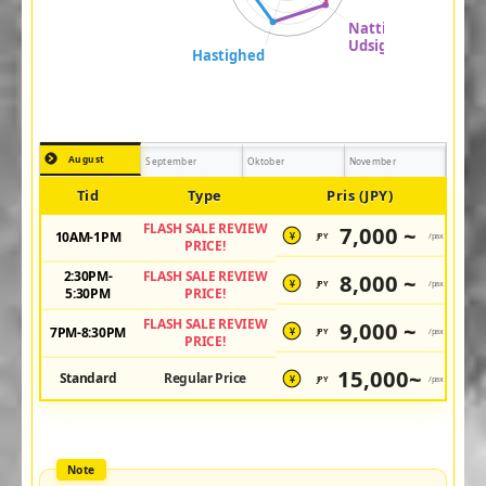
August
September
Oktober
November
Tid
Type
Pris (JPY)
FLASH SALE REVIEW
7,000 ~
10AM-1PM
JPY
/pax
¥
PRICE!
2:30PM-
FLASH SALE REVIEW
8,000 ~
JPY
/pax
¥
5:30PM
PRICE!
FLASH SALE REVIEW
9,000 ~
7PM-8:30PM
JPY
/pax
¥
PRICE!
15,000~
Standard
Regular Price
JPY
/pax
¥